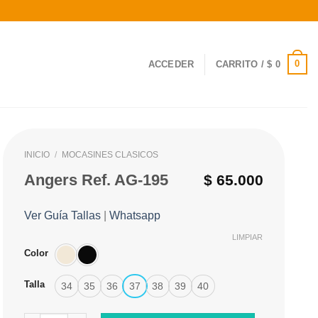
0
ACCEDER
CARRITO /
$
0
INICIO
/
MOCASINES CLASICOS
Angers Ref. AG-195
$
65.000
Ver Guía Tallas
|
Whatsapp
LIMPIAR
Color
Talla
34
35
36
37
38
39
40