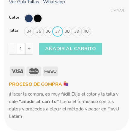
Ver Guía Tallas
|
Whatsapp
LIMPIAR
Color
Talla
34
35
36
37
38
39
40
Angers Ref. AG-207 cantidad
AÑADIR AL CARRITO
PROCESO DE COMPRA
¡Hacer la compra, es muy fácil! Elije el color y la talla y
dale
"añadir al carrito"
Llena el formulario con tus
datos y procedes a elegir el método y pagar en PayU
Latam